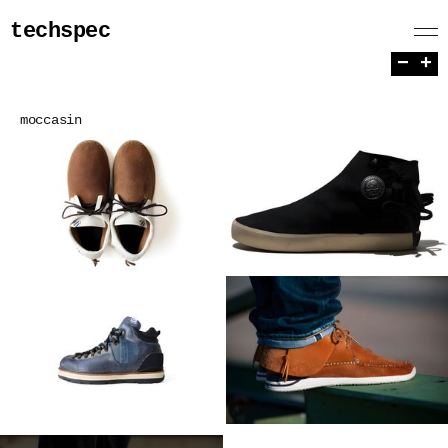
techspec
−
+
moccasin