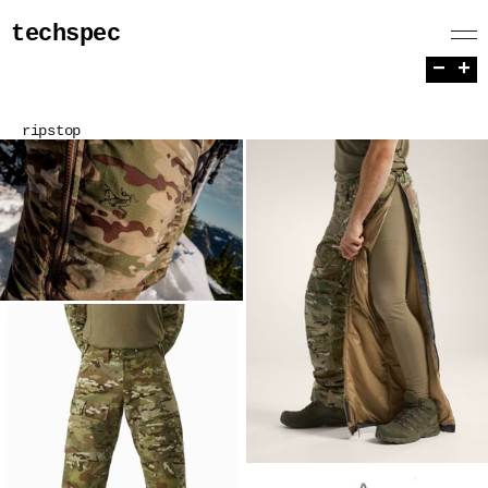
techspec
−
+
ripstop