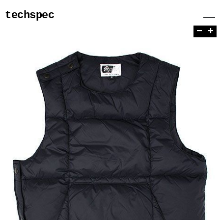
techspec
−
+